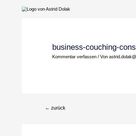
Zum
Inhalt
springen
business-couching-consu
Kommentar verfassen
/ Von
astrid.dolak
Beitragsnavigation
←
zurück