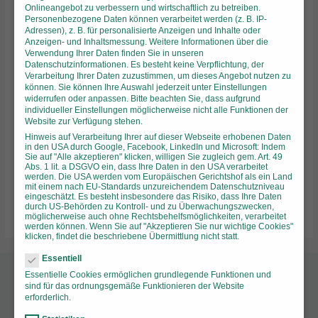
Onlineangebot zu verbessern und wirtschaftlich zu betreiben.
Personenbezogene Daten können verarbeitet werden (z. B. IP-
Adressen), z. B. für personalisierte Anzeigen und Inhalte oder
E-
Anzeigen- und Inhaltsmessung.
Weitere Informationen über die
Mail*
Verwendung Ihrer Daten finden Sie in unseren
Datenschutzinformationen
.
Es besteht keine Verpflichtung, der
Verarbeitung Ihrer Daten zuzustimmen, um dieses Angebot nutzen zu
können.
Sie können Ihre Auswahl jederzeit unter
Einstellungen
Website
widerrufen oder anpassen.
Bitte beachten Sie, dass aufgrund
individueller Einstellungen möglicherweise nicht alle Funktionen der
Website zur Verfügung stehen.
Hinweis auf Verarbeitung Ihrer auf dieser Webseite erhobenen Daten
in den USA durch Google, Facebook, LinkedIn und Microsoft: Indem
Name, E-Mail-Adresse und Website in diesem Browser
Sie auf "Alle akzeptieren" klicken, willigen Sie zugleich gem. Art. 49
für meinen nächsten Kommentar speichern.
Abs. 1 lit. a DSGVO ein, dass Ihre Daten in den USA verarbeitet
werden. Die USA werden vom Europäischen Gerichtshof als ein Land
mit einem nach EU-Standards unzureichendem Datenschutzniveau
eingeschätzt. Es besteht insbesondere das Risiko, dass Ihre Daten
durch US-Behörden zu Kontroll- und zu Überwachungszwecken,
möglicherweise auch ohne Rechtsbehelfsmöglichkeiten, verarbeitet
werden können. Wenn Sie auf "Akzeptieren Sie nur wichtige Cookies"
klicken, findet die beschriebene Übermittlung nicht statt.
Datenschutzpräferenz
Essentiell
Essentielle Cookies ermöglichen grundlegende Funktionen und
sind für das ordnungsgemäße Funktionieren der Website
erforderlich.