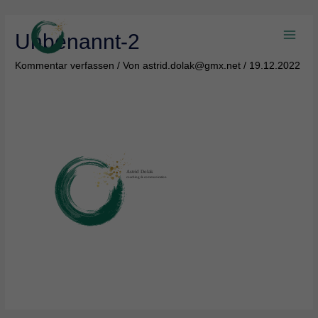
Zum
Inhalt
Unbenannt-2
springen
Main
Kommentar verfassen
/ Von
astrid.dolak@gmx.net
/
19.12.2022
Men